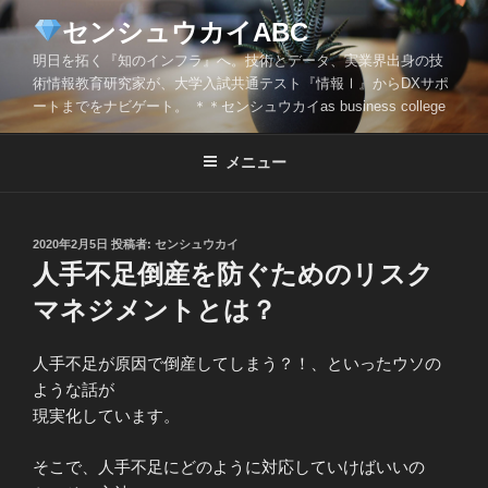
コ
センシュウカイABC
ン
明日を拓く『知のインフラ』へ。技術とデータ、実業界出身の技
テ
術情報教育研究家が、大学入試共通テスト『情報Ⅰ』からDXサポ
ン
ートまでをナビゲート。 ＊＊センシュウカイas business college
ツ
へ
メニュー
ス
キ
ッ
投
2020年2月5日
投稿者:
センシュウカイ
プ
稿
人手不足倒産を防ぐためのリスク
日:
マネジメントとは？
人手不足が原因で倒産してしまう？！、といったウソの
ような話が
現実化しています。
そこで、人手不足にどのように対応していけばいいの