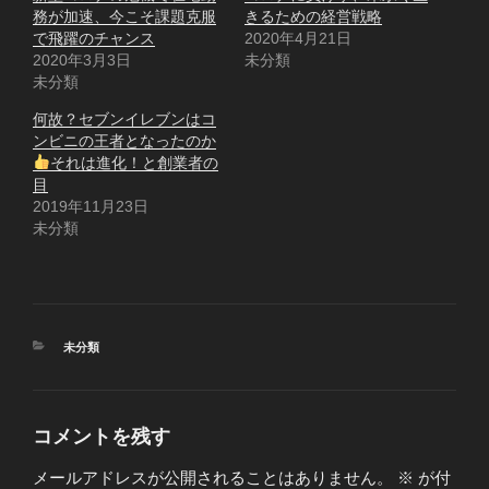
務が加速、今こそ課題克服
きるための経営戦略
で飛躍のチャンス
2020年4月21日
2020年3月3日
未分類
未分類
何故？セブンイレブンはコ
ンビニの王者となったのか
それは進化！と創業者の
目
2019年11月23日
未分類
カ
未分類
テ
ゴ
リ
ー
コメントを残す
メールアドレスが公開されることはありません。
※
が付