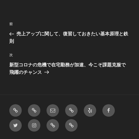
投
前
前
稿
の
売上アップに関して、復習しておきたい基本原理と鉄
ナ
投
則
ビ
稿
ゲ
次
次
の
ー
新型コロナの危機で在宅勤務が加速、今こそ課題克服で
投
シ
飛躍のチャンス
稿
ョ
ン
第
セ
メ
サ
Yelp
Facebook
１
ン
ー
ー
Twitter
Instagram
ﾃﾞ
厳
ル
シ
ル
ビ
ｲ
選
ー
ュ
ス
ﾘ
情